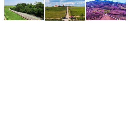
大众新闻·半岛新闻 2026-06-13 08:44
跨省追款护营商，全额到账化危
机！莱西法院刚柔并济执结百万
诈骗退赔案
大众新闻·半岛新闻 2026-05-30 08:56
科技赋能“三红”产业，青岛莱西
打造胡萝卜全产业链发展新高地
大众新闻·半岛新闻 2026-05-30 08:56
老人外出割草被困河滩，莱西公
安民警涉水紧急救援
大众新闻·半岛新闻 2026-05-19 08:35